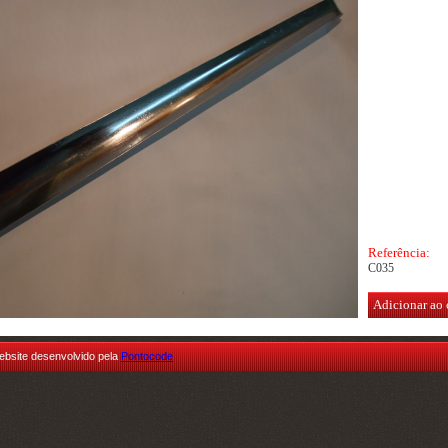
Referência:
C035
Adicionar ao 
ebsite desenvolvido pela
Pontocode