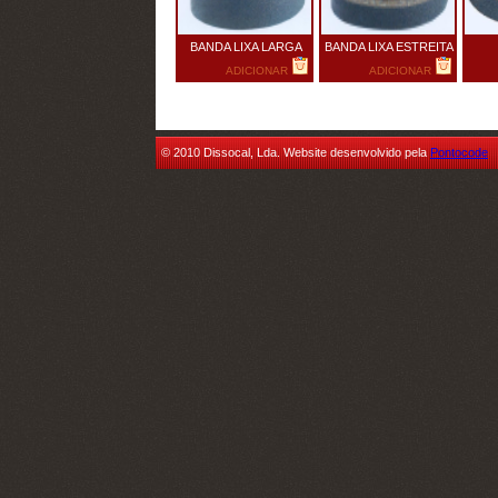
BANDA LIXA LARGA
BANDA LIXA ESTREITA
ADICIONAR
ADICIONAR
© 2010 Dissocal, Lda. Website desenvolvido pela
Pontocode