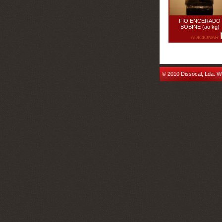
FIO ENCERADO
BOBINE (ao kg)
ADICIONAR
© 2010 Dissocal, Lda. W